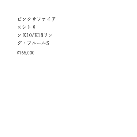
・
ピンクサファイア
×シトリ
ン K10/K18リン
グ・フルールS
¥165,000