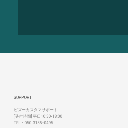
SUPPORT
ビズーカスタマサポート
[受付時間] 平日10:30-18:00
TEL：
050-3155ｰ0495