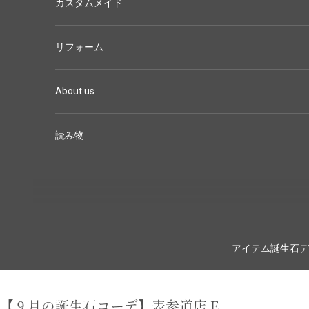
カスタムメイド
リフォーム
About us
読み物
アイテム
誕生石
デ
【９月の誕生石コーデ】表参道店 E