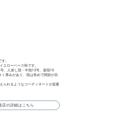
です。
イエローベース秋です。
号、人差し指・中指13号、薬指10
きく厚みがあり、指は長めで関節が目
えられるようなコーディネートが提案
道店の詳細はこちら