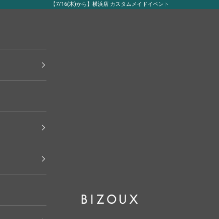
【7/16(木)から】横浜店 カスタムメイドイベント
BIZOUX｜ビズー公式