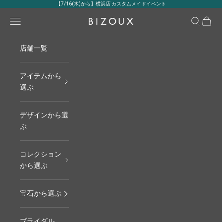
コンテンツへスキップ
【7/16(木)から】横浜店 カスタムメイドイベント
メニュー
検索
カート
BIZOUX｜ビズー公式
店舗一覧
アイテムから
選ぶ
デザインから選
ぶ
コレクション
から選ぶ
宝石から選ぶ
ブライダル