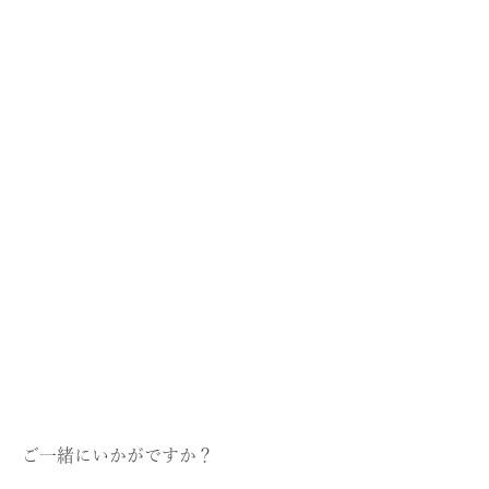
数量限定のものや一部店舗のみでのお取り扱いとなる場合もござ
いますので、詳細は各店舗までお問い合わせください。
・コレクションの展開店舗は
こちら
GINZA SIX店（GINZA SIX 4F）
表参道店（表参道ヒルズ 1F）
日本橋店（コレド日本橋 2F）
COLOR LABORATORY（ビズー新宿店）
横浜店（ニュウマン横浜 3F）
名古屋店
京都店
梅田店（グランフロント大阪南館 3F）
心斎橋店
福岡店（VIORO 1F）
全店舗一覧ページ >
ご一緒にいかがですか？