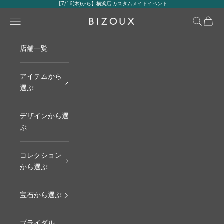
コンテンツへスキップ
【7/16(木)から】横浜店 カスタムメイドイベント
メニュー
検索
カート
BIZOUX｜ビズー公式
店舗一覧
アイテムから
選ぶ
デザインから選
ぶ
コレクション
から選ぶ
宝石から選ぶ
ブライダル