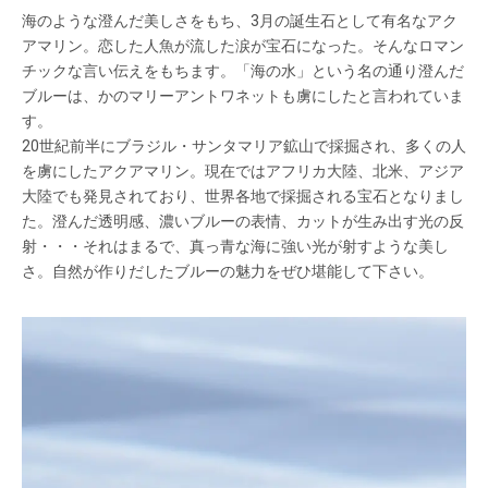
海のような澄んだ美しさをもち、3月の誕生石として有名なアク
アマリン。恋した人魚が流した涙が宝石になった。そんなロマン
チックな言い伝えをもちます。「海の水」という名の通り澄んだ
ブルーは、かのマリーアントワネットも虜にしたと言われていま
す。
20世紀前半にブラジル・サンタマリア鉱山で採掘され、多くの人
を虜にしたアクアマリン。現在ではアフリカ大陸、北米、アジア
大陸でも発見されており、世界各地で採掘される宝石となりまし
た。澄んだ透明感、濃いブルーの表情、カットが生み出す光の反
射・・・それはまるで、真っ青な海に強い光が射すような美し
さ。自然が作りだしたブルーの魅力をぜひ堪能して下さい。