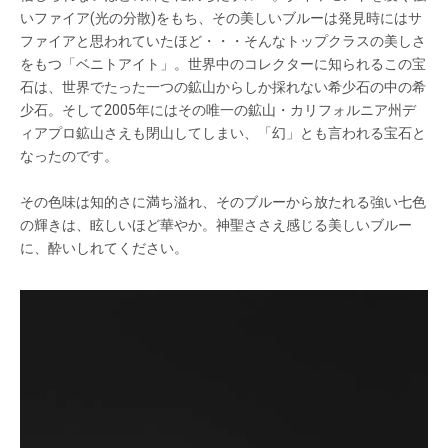
いファイア(光の分散)をもち、その美しいブルーは発見時にはサ
ファイアと思われていたほど・・・そんなトップクラスの美しさ
をもつ「ベニトアイト」。世界中のコレクターに知られるこの宝
石は、世界でたった一つの鉱山からしか採れない希少石の中の希
少石。そして2005年にはその唯一の鉱山・カリフォルニア州デ
ィアプロ鉱山さえも閉山してしまい、「幻」とも言われる宝石と
なったのです。
その色味は知的さに満ち溢れ、そのブルーから放たれる強い七色
の輝きは、眩しいほど華やか。神聖ささえ感じる美しいブルー
に、酔いしれてください。