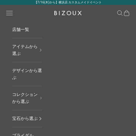
コンテンツへスキップ
【7/16(木)から】横浜店 カスタムメイドイベント
メニュー
検索
カート
BIZOUX｜ビズー公式
店舗一覧
アイテムから
選ぶ
デザインから選
ぶ
コレクション
から選ぶ
宝石から選ぶ
ブライダル