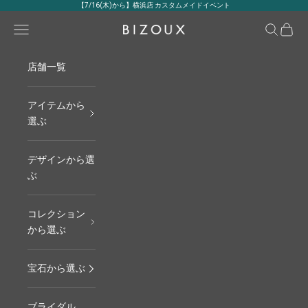
コンテンツへスキップ
【7/16(木)から】横浜店 カスタムメイドイベント
メニュー
検索
カート
BIZOUX｜ビズー公式
店舗一覧
アイテムから
選ぶ
デザインから選
ぶ
コレクション
から選ぶ
宝石から選ぶ
ブライダル