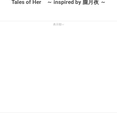
Tales of Her ～ inspired by 朧月夜 ～
表示順
表示順
オススメ
関連性が最も高い
ベストセラー
アルファベット順, A-Z
アルファベット順, Z-A
価格の安い順
価格の高い順
古い商品順
新着順