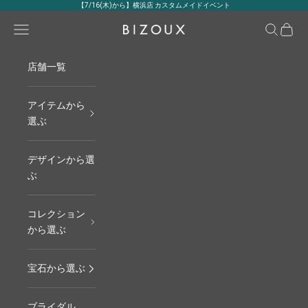
コンテンツへスキップ
【7/16(木)から】横浜店 カスタムメイドイベント
メニュー
検索
カート
BIZOUX｜ビズー公式
店舗一覧
アイテムから
選ぶ
デザインから選
ぶ
コレクション
から選ぶ
宝石から選ぶ
ブライダル