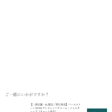
・コレクションの展開店舗は
こちら
GINZA SIX店（GINZA SIX 4F）
表参道店（表参道ヒルズ 1F）
日本橋店（コレド日本橋 2F）
COLOR LABORATORY（ビズー新宿店）
横浜店（ニュウマン横浜 3F）
名古屋店
京都店
梅田店（グランフロント大阪南館 3F）
心斎橋店
福岡店（VIORO 1F）
全店舗一覧ページ >
ご一緒にいかがですか？
【一部店舗・EC限定／即日発送】バーススト
ーン SV925ブレスレットチャーム・ジェムキ
ューブ（チャーム単品）