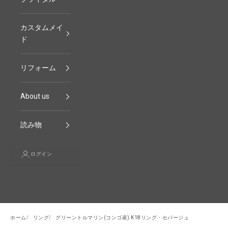
カスタムメイ
ド
リフォーム
About us
読み物
ログイン
ホーム
リング
グリーントルマリン(コンゴ産) K18リング・セパージュ