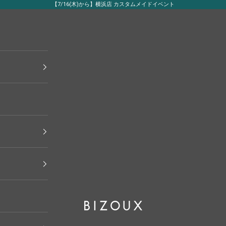
【7/16(木)から】横浜店 カスタムメイドイベント
BIZOUX｜ビズー公式