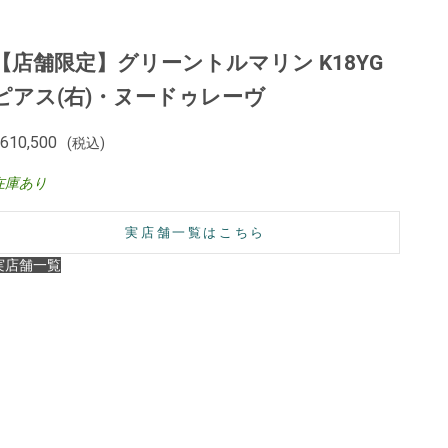
【店舗限定】グリーントルマリン K18YG
ピアス(右)・ヌードゥレーヴ
セール価格
610,500
(税込)
在庫あり
実店舗一覧はこちら
実店舗一覧
【ご注意】
在庫状況や展開店舗は商品ごとに異なります。
数量限定のものや一部店舗のみでのお取り扱いとなる場合もござ
いますので、詳細は各店舗までお問い合わせください。
・コレクションの展開店舗は
こちら
INZA SIX店（GINZA SIX 4F）