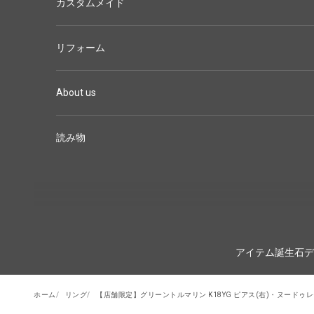
カスタムメイド
リフォーム
About us
読み物
アイテム
誕生石
デ
ホーム
リング
【店舗限定】グリーントルマリン K18YG ピアス(右)・ヌードゥ