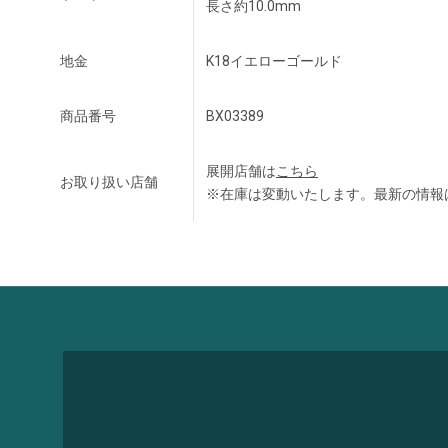
長さ約10.0mm
地金
K18イエローゴールド
商品番号
BX03389
展開店舗は
こちら
お取り扱い店舗
※在庫は変動いたします。最新の情報
永久サポート
Lifetime Care Support
詳しく見る