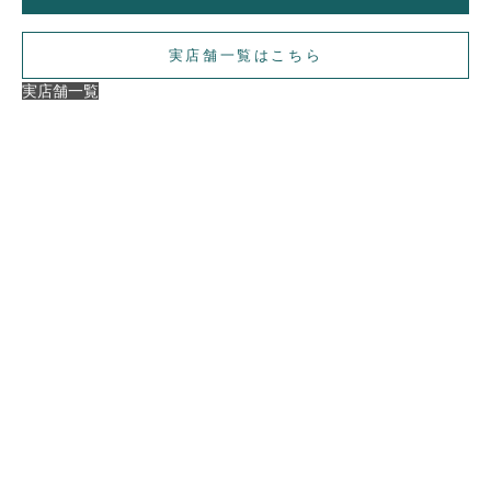
実店舗一覧はこちら
実店舗一覧
【ご注意】
在庫状況や展開店舗は商品ごとに異なります。
数量限定のものや一部店舗のみでのお取り扱いとなる場合もござ
いますので、詳細は各店舗までお問い合わせください。
・コレクションの展開店舗は
こちら
GINZA SIX店（GINZA SIX 4F）
表参道店（表参道ヒルズ 1F）
日本橋店（コレド日本橋 2F）
COLOR LABORATORY（ビズー新宿店）
横浜店（ニュウマン横浜 3F）
名古屋店
京都店
梅田店（グランフロント大阪南館 3F）
心斎橋店