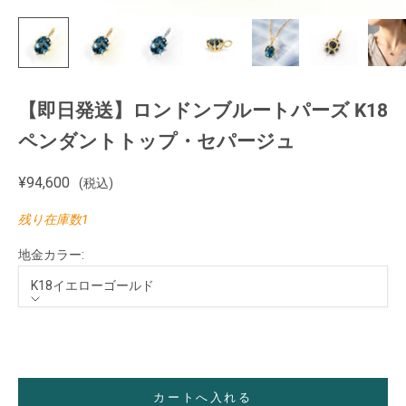
【即日発送】ロンドンブルートパーズ K18
ペンダントトップ・セパージュ
セール価格
¥94,600
(税込)
残り在庫数1
地金カラー:
K18イエローゴールド
地金カラー
K18イエローゴールド
カートへ入れる