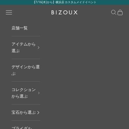
コンテンツへスキップ
【7/16(木)から】横浜店 カスタムメイドイベント
メニュー
検索
カート
BIZOUX｜ビズー公式
店舗一覧
アイテムから
選ぶ
デザインから選
ぶ
コレクション
から選ぶ
宝石から選ぶ
ブライダル