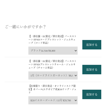
福岡店（VIORO 1F）
全店舗一覧ページ >
ご一緒にいかがですか？
【一部店舗・EC限定／即日発送】バーススト
ーン SV925コードブレスレット・ジェムキュ
ーブ（コード単品）
追加する
【一部店舗・EC限定／即日発送】バーススト
ーン SV925ブレスレットチャーム・ジェムキ
ューブ（チャーム単品）
追加する
【在庫限り・即日発送・オンラインストア限
定】オパール(エチオピア産)K10リング・ジュ
リ
追加する